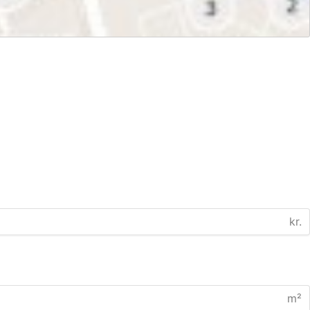
kr.
m²