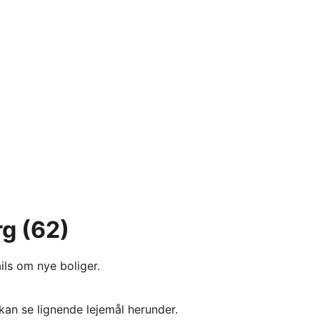
rg
(62)
ils om nye boliger.
kan se lignende lejemål herunder.