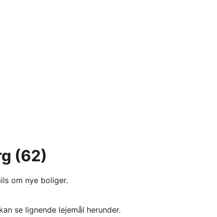
rg
(62)
ils om nye boliger.
kan se lignende lejemål herunder.