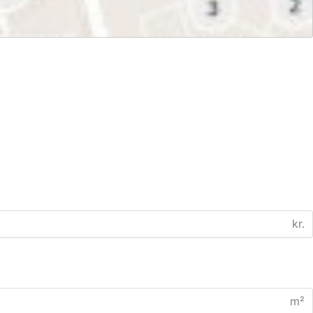
kr.
m²