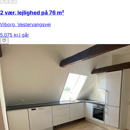
2 vær. lejlighed på 76 m²
Viborg
,
Vestervangsvej
5.075 kr.
I går