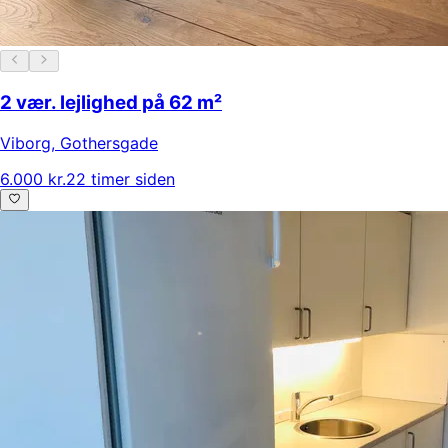
2 vær. lejlighed på 62 m²
Viborg
,
Gothersgade
6.000 kr.
22 timer siden