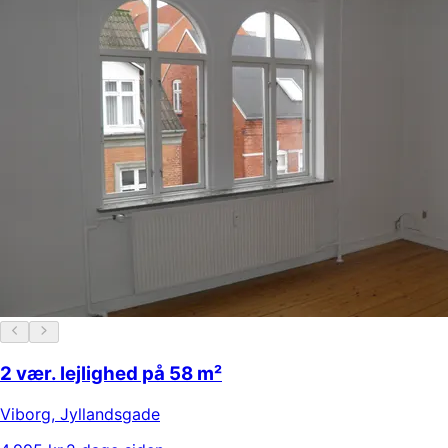
2 vær. lejlighed på 58 m²
Viborg
,
Jyllandsgade