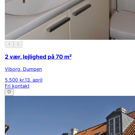
2 vær. lejlighed på 70 m²
Viborg
,
Dumpen
5.500 kr.
13. april
Fri kontakt