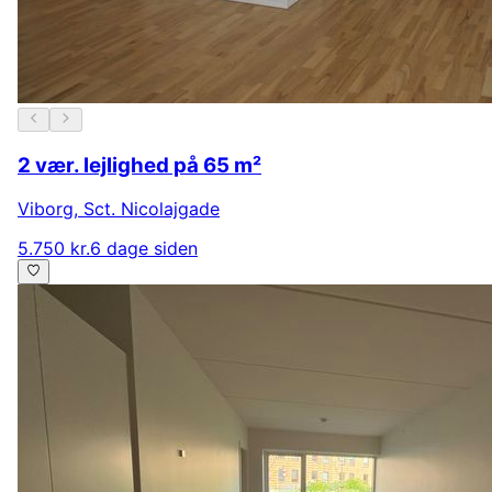
2 vær. lejlighed på 65 m²
Viborg
,
Sct. Nicolajgade
5.750 kr.
6 dage siden