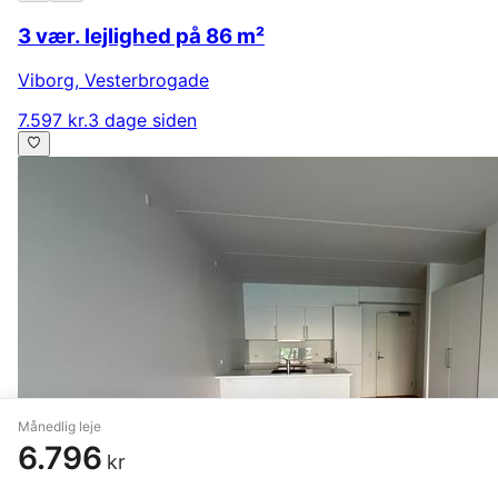
3 vær. lejlighed på 86 m²
Viborg
,
Vesterbrogade
7.597 kr.
3 dage siden
Månedlig leje
6.796
kr