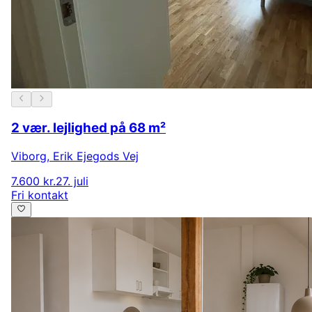
2 vær. lejlighed på 68 m²
Viborg
,
Erik Ejegods Vej
7.600 kr.
27. juli
Fri kontakt