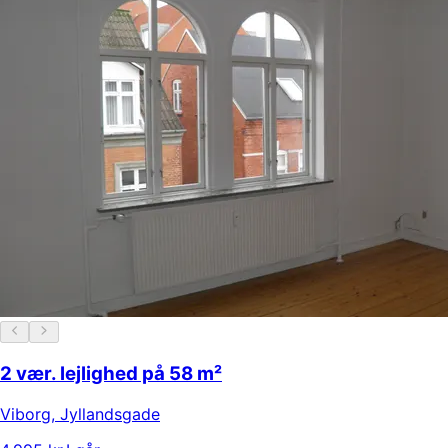
2 vær. lejlighed på 58 m²
Viborg
,
Jyllandsgade