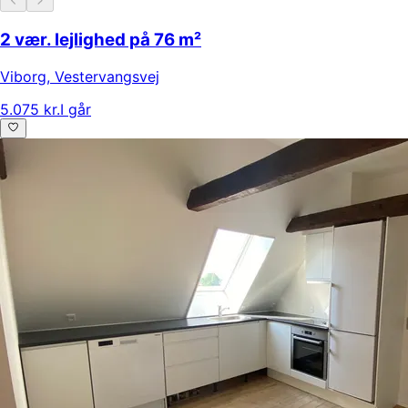
2 vær. lejlighed på 76 m²
Viborg
,
Vestervangsvej
5.075 kr.
I går