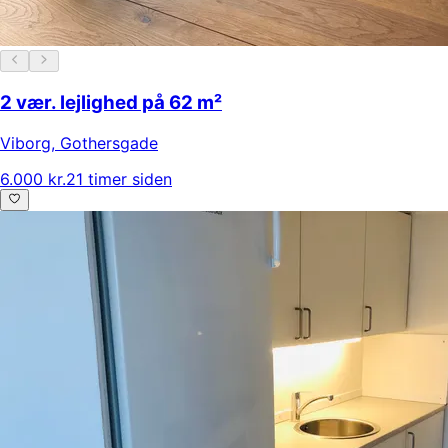
2 vær. lejlighed på 62 m²
Viborg
,
Gothersgade
6.000 kr.
21 timer siden