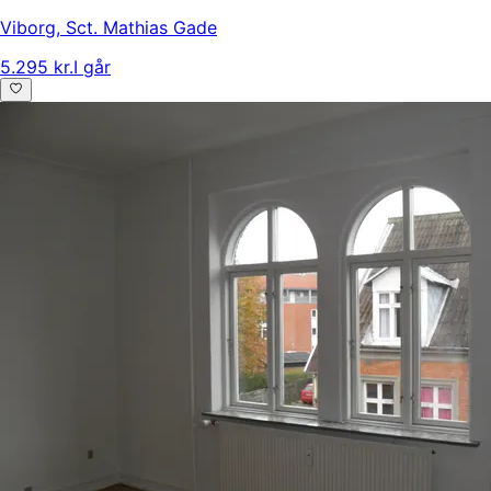
Viborg
,
Sct. Mathias Gade
5.295 kr.
I går