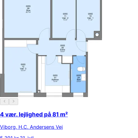
4 vær. lejlighed på 81 m²
Viborg
,
H.C. Andersens Vej
5.391 kr.
31. juli