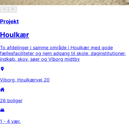
Projekt
Houlkær
To afdelinger i samme område i Houlkær med gode
fællesfaciliteter og nem adgang til skole, daginstitutioner,
indkøb, skov, søer og Viborg midtby
Viborg, Houlkærvej 20
26 boliger
1 - 4 vær.