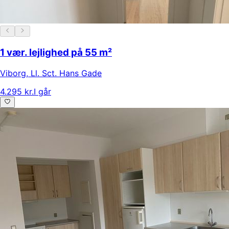
1 vær. lejlighed på 55 m²
Viborg
,
Ll. Sct. Hans Gade
4.295 kr.
I går