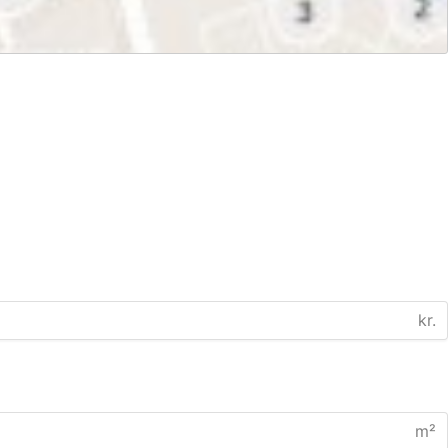
kr.
m²