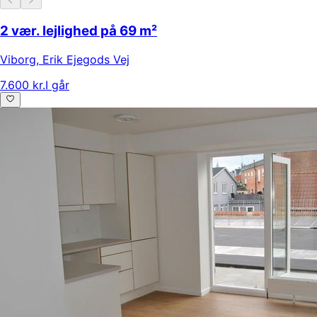
2 vær. lejlighed på 69 m²
Viborg
,
Erik Ejegods Vej
7.600 kr.
I går