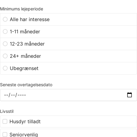
Minimums lejeperiode
Alle har interesse
1-11 måneder
12-23 måneder
24+ måneder
Ubegrænset
Seneste overtagelsesdato
Livsstil
Husdyr tilladt
Seniorvenlig