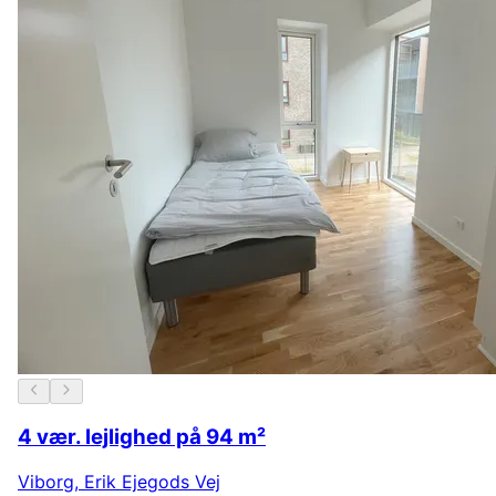
4 vær. lejlighed på 94 m²
Viborg
,
Erik Ejegods Vej