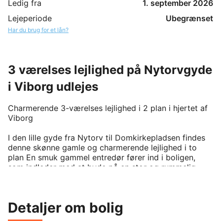
Ledig fra
1. september 2026
Lejeperiode
Ubegrænset
Har du brug for et lån?
3 værelses lejlighed på Nytorvgyde
i Viborg udlejes
Charmerende 3-værelses lejlighed i 2 plan i hjertet af 
Viborg

I den lille gyde fra Nytorv til Domkirkepladsen findes 
denne skønne gamle og charmerende lejlighed i to 
plan En smuk gammel entredør fører ind i boligen, 
som indleder med at byde på en stor og rummelig 
entre med få trin op til selve boligen Udgang til et 
stort badeværelse med grebsfri skabe, fin bruseniche, 
kombi vaskemaskine/tørretumbler og dejligt lysindfald 
Detaljer om bolig
fra det fine vindue der vender ud mod gårdmiljøet 
Køkkenalrum med nyere grebsfri HTH køkken med 