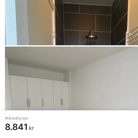
Månedlig leje
8.841
kr