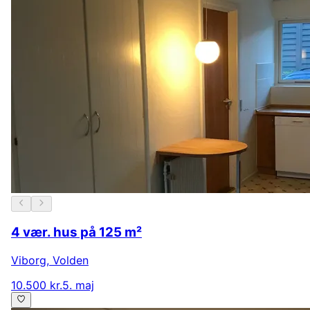
4 vær. hus på 125 m²
Viborg
,
Volden
10.500 kr.
5. maj