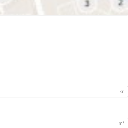
kr.
m²