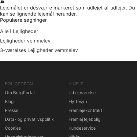
Lejemålet er desværre markeret som udlejet af udlejer. Du
kan se lignende lejemål herunder.
Populære søgninger
Alle i Lejligheder
Lejligheder vemmelev
3-værelses Lejligheder vemmelev
BOLIGPORTAL
HJÆLP
Om BoligPortal
Udlej værelse
Blog
Flyttesyn
Presse
Fremlejekontrakt
Data- og privatlivspolitik
Fremlej lejebolig
Cookies
Kundeservice
Handelsbetingelser
Vilkår