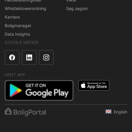
Whistleblowerordning
Søg sagsnr.
Karriere
Boligmanager
Data Insights
SOCIALE MEDIER
HENT APP
English
Indholdet er beskyttet i henhold til ophavsretsloven.