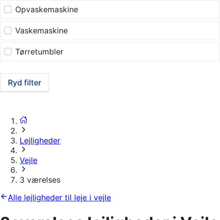
Opvaskemaskine
Vaskemaskine
Tørretumbler
Ryd filter
Lejligheder
Vejle
3 værelses
Alle lejligheder til leje i vejle