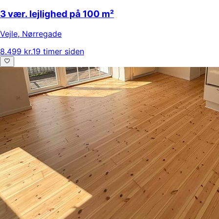
3 vær. lejlighed på 100 m²
Vejle
,
Nørregade
8.499 kr.
19 timer siden