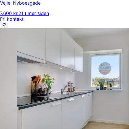
Vejle
,
Nyboesgade
7.600 kr.
21 timer siden
Fri kontakt