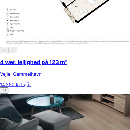
4 vær. lejlighed på 123 m²
Vejle
,
Gammelhavn
14.250 kr.
I går