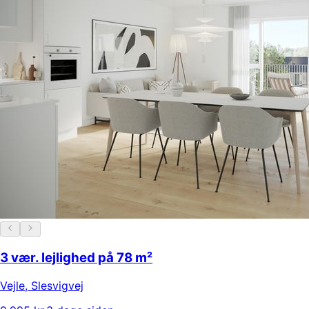
3 vær. lejlighed på 78 m²
Vejle
,
Slesvigvej