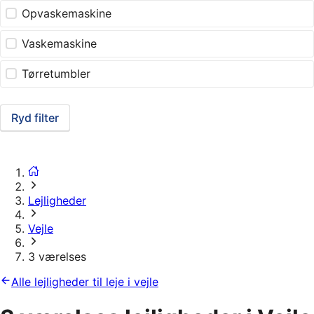
Opvaskemaskine
Vaskemaskine
Tørretumbler
Ryd filter
Lejligheder
Vejle
3 værelses
Alle lejligheder til leje i vejle