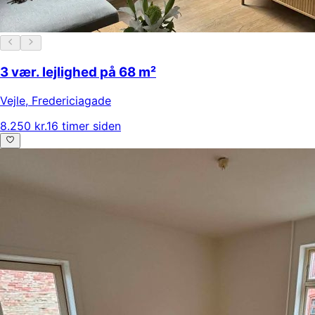
3 vær. lejlighed på 68 m²
Vejle
,
Fredericiagade
8.250 kr.
16 timer siden