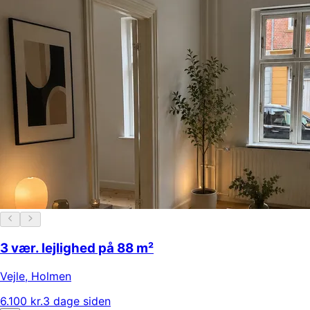
3 vær. lejlighed på 88 m²
Vejle
,
Holmen
6.100 kr.
3 dage siden