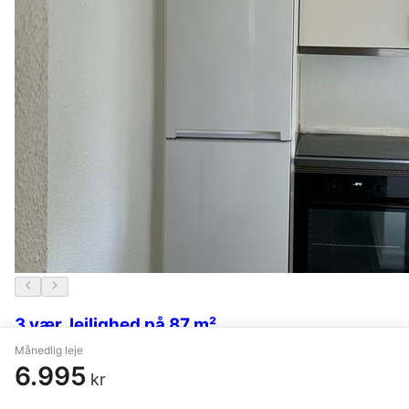
3 vær. lejlighed på 87 m²
Månedlig leje
Vejle
,
Grejsdalsvej
6.995
kr
6.600 kr.
9 timer siden