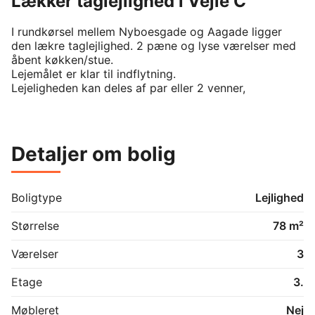
Lækker taglejlighed i Vejle C
I rundkørsel mellem Nyboesgade og Aagade ligger 
den lækre taglejlighed. 2 pæne og lyse værelser med 
åbent køkken/stue.

Lejemålet er klar til indflytning.

Lejeligheden kan deles af par eller 2 venner,
Detaljer om bolig
Boligtype
Lejlighed
Størrelse
78 m²
Værelser
3
Etage
3.
Møbleret
Nej