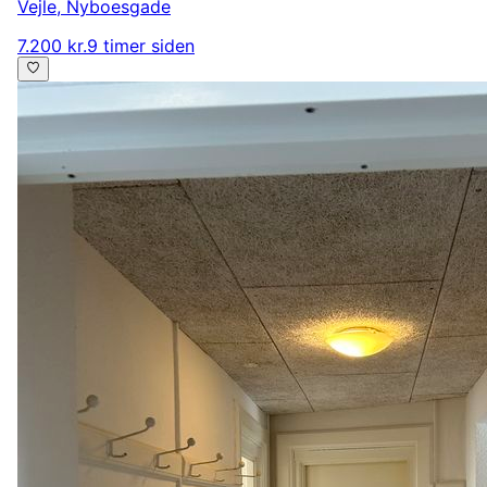
Vejle
,
Nyboesgade
7.200 kr.
9 timer siden