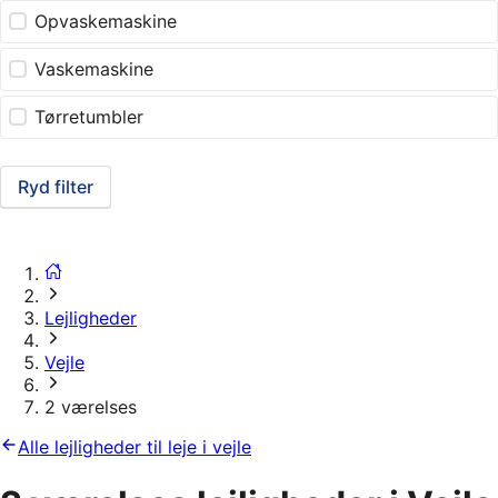
Opvaskemaskine
Vaskemaskine
Tørretumbler
Ryd filter
Lejligheder
Vejle
2 værelses
Alle lejligheder til leje i vejle