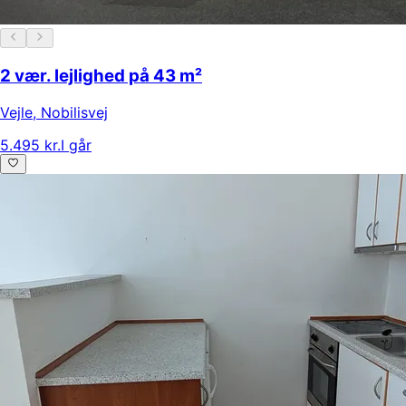
2 vær. lejlighed på 43 m²
Vejle
,
Nobilisvej
5.495 kr.
I går