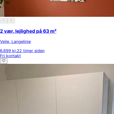
2 vær. lejlighed på 63 m²
Vejle
,
Langelinie
6.699 kr.
22 timer siden
Fri kontakt