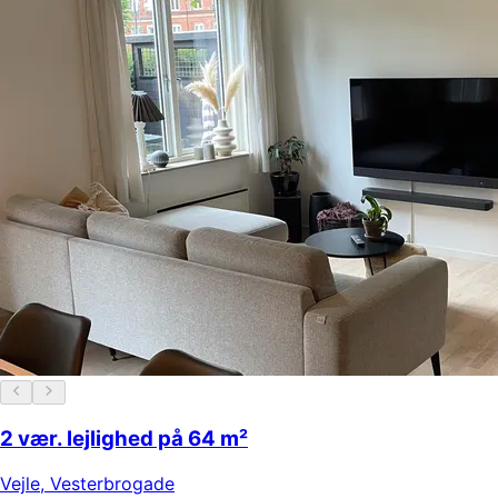
2 vær. lejlighed på 64 m²
Vejle
,
Vesterbrogade