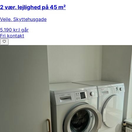
2 vær. lejlighed på 45 m²
Vejle
,
Skyttehusgade
5.190 kr.
I går
Fri kontakt