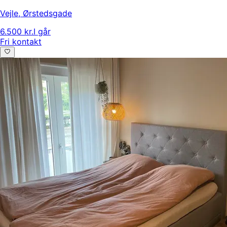
Vejle
,
Ørstedsgade
6.500 kr.
I går
Fri kontakt