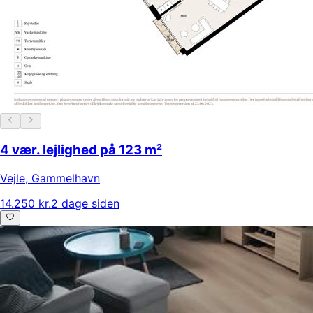
4 vær. lejlighed på 123 m²
Vejle
,
Gammelhavn
14.250 kr.
2 dage siden