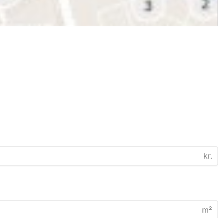
kr.
m²