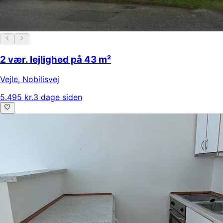
2 vær. lejlighed på 43 m²
Vejle
,
Nobilisvej
5.495 kr.
3 dage siden