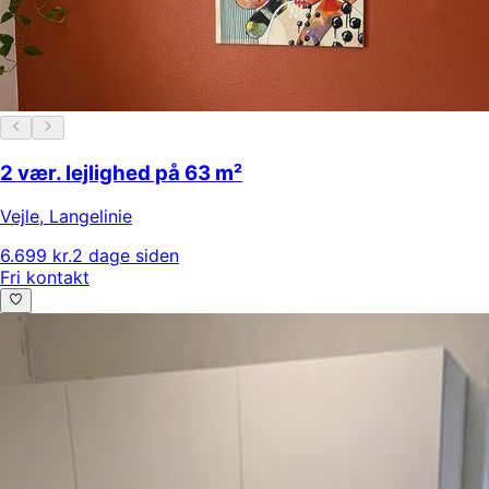
2 vær. lejlighed på 63 m²
Vejle
,
Langelinie
6.699 kr.
2 dage siden
Fri kontakt