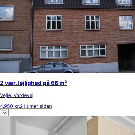
2 vær. lejlighed på 66 m²
Vejle
,
Vardevej
4.950 kr.
21 timer siden