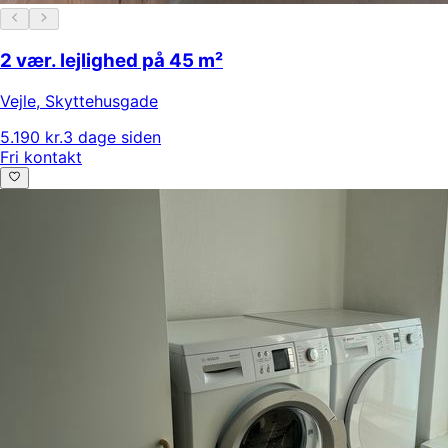
2 vær. lejlighed på 45 m²
Vejle
,
Skyttehusgade
5.190 kr.
3 dage siden
Fri kontakt