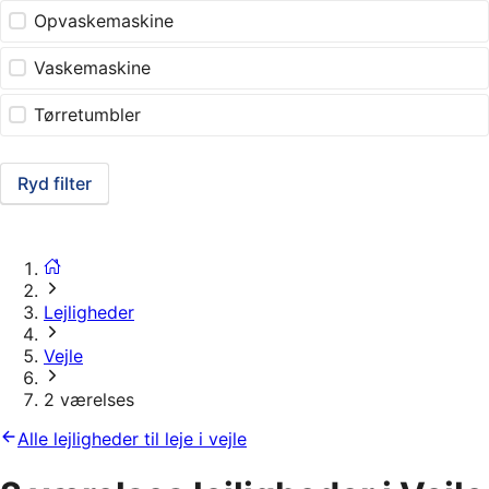
Opvaskemaskine
Vaskemaskine
Tørretumbler
Ryd filter
Lejligheder
Vejle
2 værelses
Alle lejligheder til leje i vejle