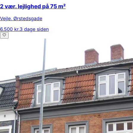
2 vær. lejlighed på 75 m²
Vejle
,
Ørstedsgade
6.500 kr.
3 dage siden