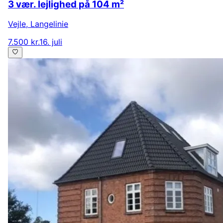
3 vær. lejlighed på 104 m²
Vejle
,
Langelinie
7.500 kr.
16. juli