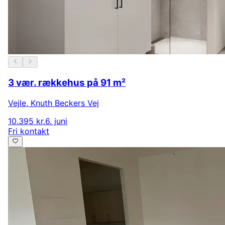
3 vær. rækkehus på 91 m²
Vejle
,
Knuth Beckers Vej
10.395 kr.
6. juni
Fri kontakt