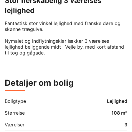
Stor herskabelig 3 værelses
lejlighed
Fantastisk stor vinkel lejlighed med franske døre og 
skønne trægulve. 

Nymalet og indflytningsklar lækker 3 værelses 
lejlighed beliggende midt i Vejle by, med kort afstand 
til tog og gågade.

I lejligheden er der opvaskemaskine, køl/frys, ovn og 
kombi vaskemaskine/tørretumbler

Detaljer om bolig
Der er elevator i ejendommen.
Boligtype
Lejlighed
Størrelse
108 m²
Værelser
3