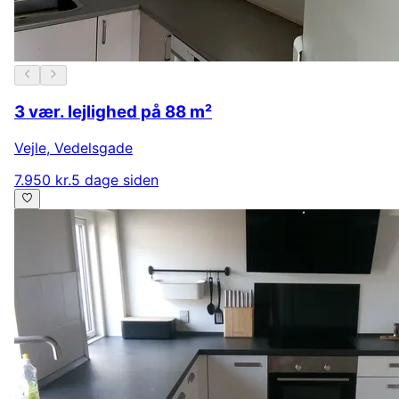
3 vær. lejlighed på 88 m²
Vejle
,
Vedelsgade
7.950 kr.
5 dage siden