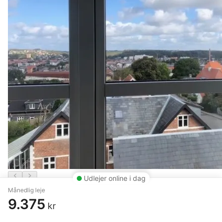
Udlejer online i dag
Månedlig leje
3 vær. lejlighed på 105 m²
9.375
kr
Vejle
,
Søndermarksvej