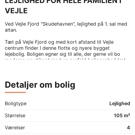
LEJLIGHED FOR HELE FAMILIEN I
VEJLE
Ved Vejle Fjord "Skudehavnen", lejlighed på 1. sal med 
altan.

Tæt på Vejle Fjord og med kort afstand til Vejle 
centrum finder I denne flotte og nyere bygget 
lejebolig. Boligen egner sig til alle, der gerne vil bo 
moderne og stilrent med en perfekt beliggenhed tæt 
på Vejle centrum, indkøb, skole og naturskønne 
omgivelser. 

Detaljer om bolig
OBS: Billederne er fra en tilsvarende lejlighed, da 
lejemålet p.t. er beboet.

Boligtype
Lejlighed
Boligen præsenterer sig flot og på første sal med en 
dejlig altan. Den er velindrettet og opført med sans 
Størrelse
105 m²
for en lys og indbydende atmosfære. Boligen har en 
fin entré med opbevaringsplads samt køkken og stue i 
Værelser
4
åben forbindelse. Derudover er hjemmet indrettet med 