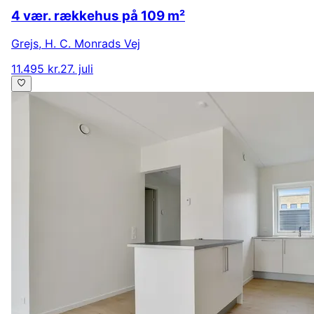
4 vær. rækkehus på 109 m²
Grejs
,
H. C. Monrads Vej
11.495 kr.
27. juli