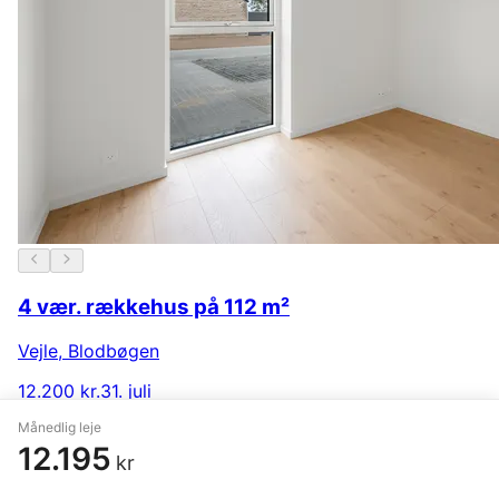
4 vær. rækkehus på 112 m²
Vejle
,
Blodbøgen
12.200 kr.
31. juli
Månedlig leje
12.195
kr