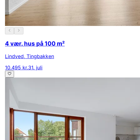
4 vær. hus på 100 m²
Lindved
,
Tingbakken
10.495 kr.
31. juli