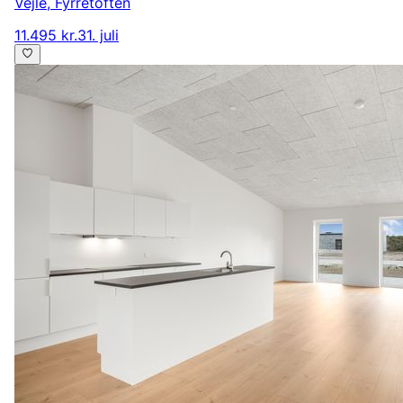
Vejle
,
Fyrretoften
11.495 kr.
31. juli