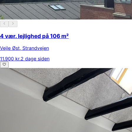
4 vær. lejlighed på 106 m²
Vejle Øst
,
Strandvejen
11.900 kr.
2 dage siden