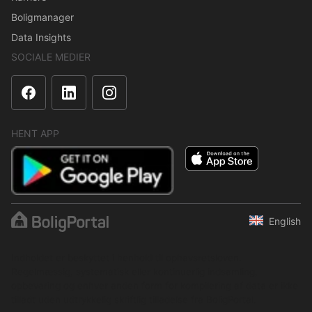
Boligmanager
Data Insights
SOCIALE MEDIER
HENT APP
English
Indholdet er beskyttet i henhold til ophavsretsloven.
Regelmæssig, systematisk eller kontinuerlig indsamling,
opbevaring og enhver anden form for kompilering af data er ikke
tilladt uden udtrykkelig skriftlig tilladelse fra BoligPortal.