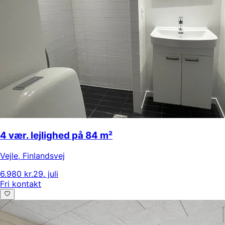
4 vær. lejlighed på 84 m²
Vejle
,
Finlandsvej
6.980 kr.
29. juli
Fri kontakt