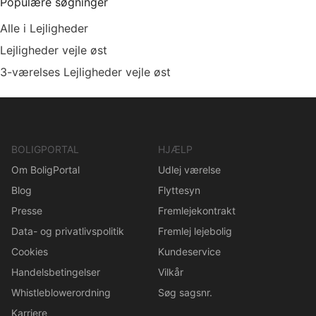
Populære søgninger
Alle i Lejligheder
Lejligheder vejle øst
3-værelses Lejligheder vejle øst
BOLIGPORTAL
HJÆLP
Om BoligPortal
Udlej værelse
Blog
Flyttesyn
Presse
Fremlejekontrakt
Data- og privatlivspolitik
Fremlej lejebolig
Cookies
Kundeservice
Handelsbetingelser
Vilkår
Whistleblowerordning
Søg sagsnr.
Karriere