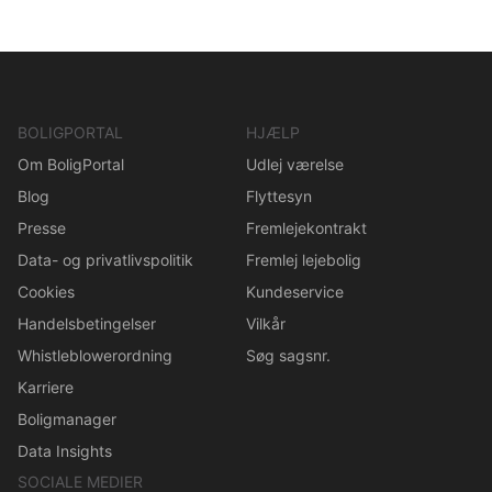
BOLIGPORTAL
HJÆLP
Om BoligPortal
Udlej værelse
Blog
Flyttesyn
Presse
Fremlejekontrakt
Data- og privatlivspolitik
Fremlej lejebolig
Cookies
Kundeservice
Handelsbetingelser
Vilkår
Whistleblowerordning
Søg sagsnr.
Karriere
Boligmanager
Data Insights
SOCIALE MEDIER