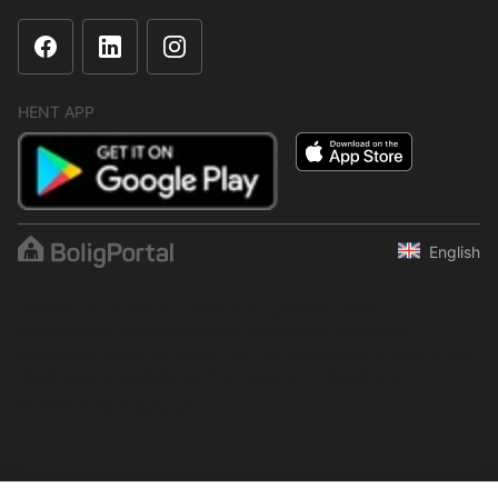
HENT APP
English
Indholdet er beskyttet i henhold til ophavsretsloven.
Regelmæssig, systematisk eller kontinuerlig indsamling,
opbevaring og enhver anden form for kompilering af data er ikke
tilladt uden udtrykkelig skriftlig tilladelse fra BoligPortal.
© 2001–2026 BoligPortal