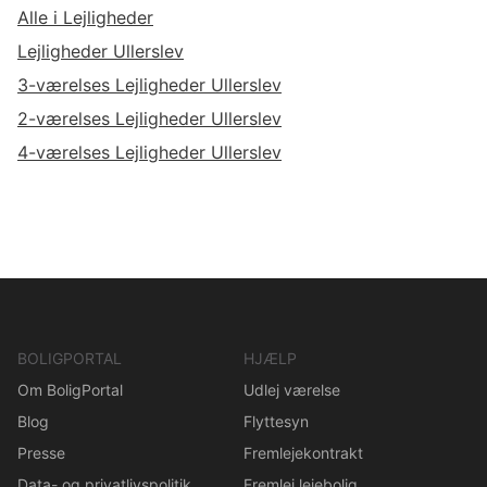
Alle i Lejligheder
Lejligheder Ullerslev
3-værelses Lejligheder Ullerslev
2-værelses Lejligheder Ullerslev
4-værelses Lejligheder Ullerslev
BOLIGPORTAL
HJÆLP
Om BoligPortal
Udlej værelse
Blog
Flyttesyn
Presse
Fremlejekontrakt
Data- og privatlivspolitik
Fremlej lejebolig