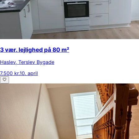
3 vær. lejlighed på 80 m²
Haslev
,
Terslev Bygade
7.500 kr.
10. april