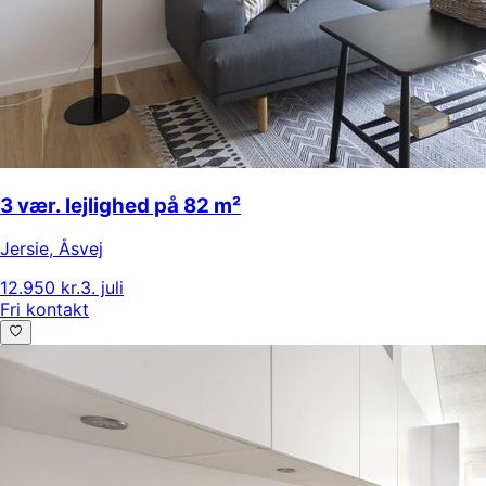
3 vær. lejlighed på 82 m²
Jersie
,
Åsvej
12.950 kr.
3. juli
Fri kontakt