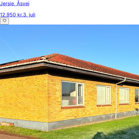
Jersie
,
Åsvej
12.950 kr.
3. juli