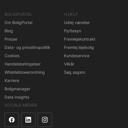
BOLIGPORTAL
HJÆLP
Om BoligPortal
Udlej værelse
Blog
Flyttesyn
Presse
Fremlejekontrakt
Data- og privatlivspolitik
Fremlej lejebolig
Cookies
Kundeservice
Handelsbetingelser
Vilkår
Whistleblowerordning
Søg sagsnr.
Karriere
Boligmanager
Data Insights
SOCIALE MEDIER