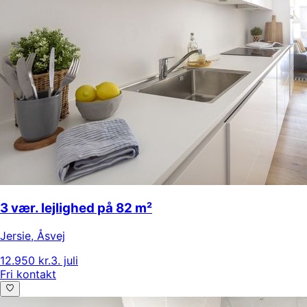
3 vær. lejlighed på 82 m²
Jersie
,
Åsvej
12.950 kr.
3. juli
Fri kontakt