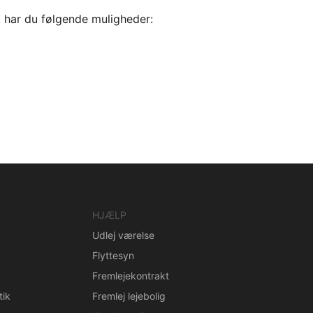
, har du følgende muligheder:
HJÆLP
Udlej værelse
Flyttesyn
Fremlejekontrakt
tik
Fremlej lejebolig