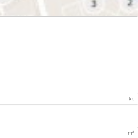
kr.
m²