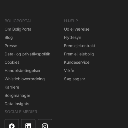
BOLIGPORTAL
HJÆLP
Om BoligPortal
Udlej værelse
Blog
Flyttesyn
Presse
Fremlejekontrakt
Data- og privatlivspolitik
Fremlej lejebolig
Cookies
Kundeservice
Handelsbetingelser
Vilkår
Whistleblowerordning
Søg sagsnr.
Karriere
Boligmanager
Data Insights
SOCIALE MEDIER