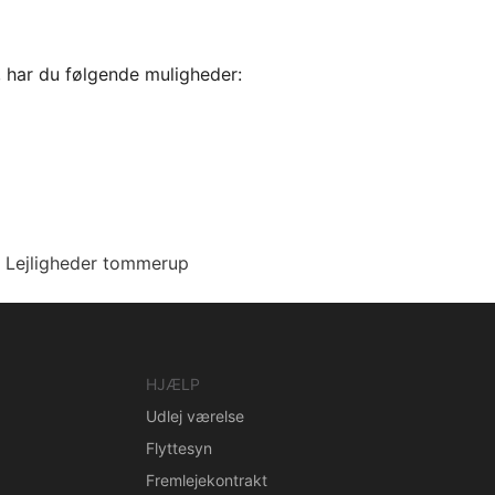
, har du følgende muligheder:
Lejligheder tommerup
HJÆLP
Udlej værelse
Flyttesyn
Fremlejekontrakt