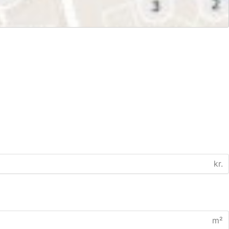
kr.
m²