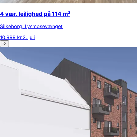
4 vær. lejlighed på 114 m²
Silkeborg
,
Lysmosevænget
10.999 kr.
2. juli