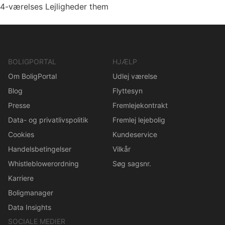
4-værelses Lejligheder them
BOLIGPORTAL
HJÆLP
Om BoligPortal
Udlej værelse
Blog
Flyttesyn
Presse
Fremlejekontrakt
Data- og privatlivspolitik
Fremlej lejebolig
Cookies
Kundeservice
Handelsbetingelser
Vilkår
Whistleblowerordning
Søg sagsnr.
Karriere
Boligmanager
Data Insights
SOCIALE MEDIER