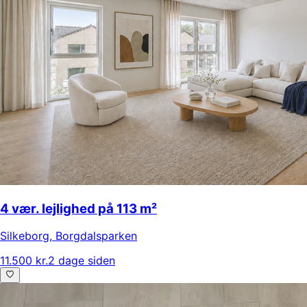
4 vær. lejlighed på 113 m²
Silkeborg
,
Borgdalsparken
11.500 kr.
2 dage siden