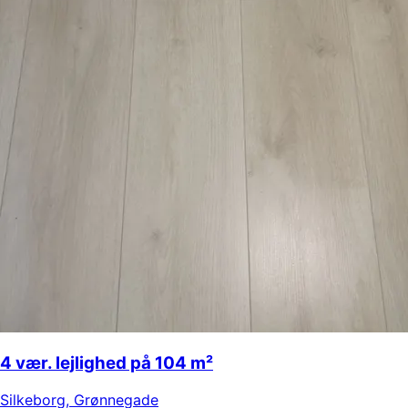
4 vær. lejlighed på 104 m²
Silkeborg
,
Grønnegade