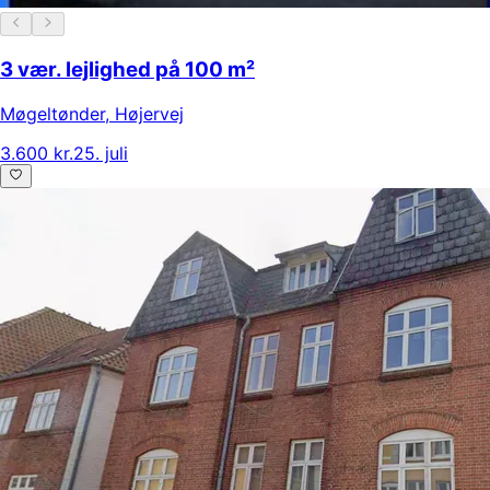
3 vær. lejlighed på 100 m²
Møgeltønder
,
Højervej
3.600 kr.
25. juli