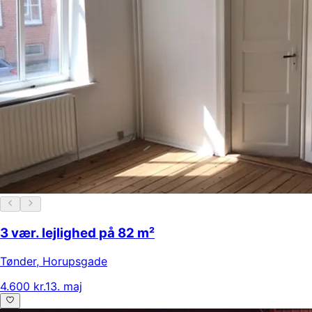
3 vær. lejlighed på 82 m²
Tønder
,
Horupsgade
4.600 kr.
13. maj