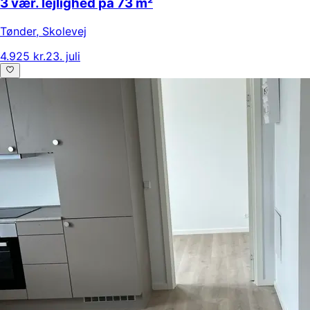
3 vær. lejlighed på 73 m²
Tønder
,
Skolevej
4.925 kr.
23. juli