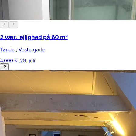
2 vær. lejlighed på 60 m²
Tønder
,
Vestergade
4.000 kr.
29. juli