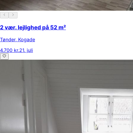
2 vær. lejlighed på 52 m²
Tønder
,
Kogade
4.700 kr.
21. juli