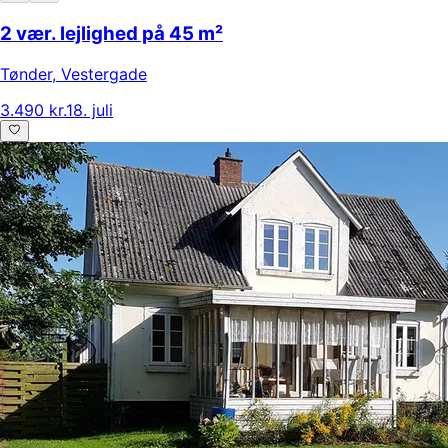
2 vær. lejlighed på 45 m²
Tønder
,
Vestergade
3.490 kr.
18. juli