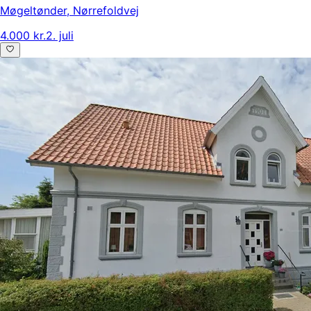
Møgeltønder
,
Nørrefoldvej
4.000 kr.
2. juli