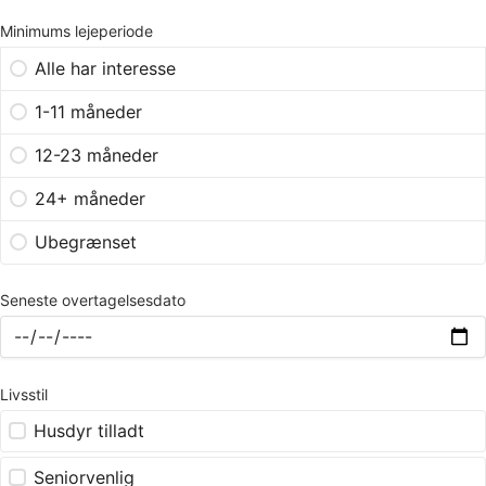
Minimums lejeperiode
Alle har interesse
1-11 måneder
12-23 måneder
24+ måneder
Ubegrænset
Seneste overtagelsesdato
Livsstil
Husdyr tilladt
Seniorvenlig