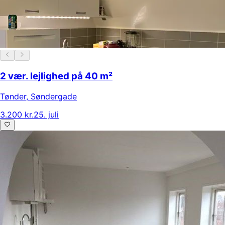
2 vær. lejlighed på 40 m²
Tønder
,
Søndergade
3.200 kr.
25. juli