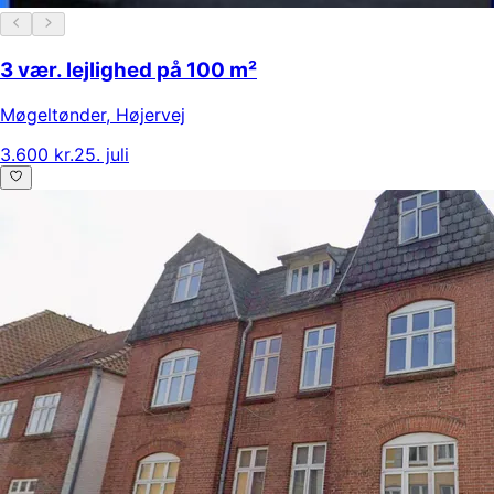
3 vær. lejlighed på 100 m²
Møgeltønder
,
Højervej
3.600 kr.
25. juli