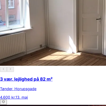
3 vær. lejlighed på 82 m²
Tønder
,
Horupsgade
4.600 kr.
13. maj