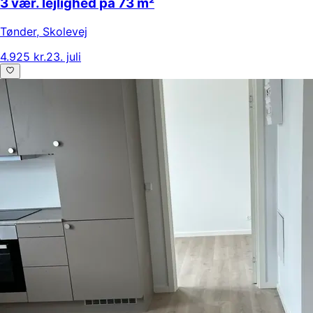
3 vær. lejlighed på 73 m²
Tønder
,
Skolevej
4.925 kr.
23. juli