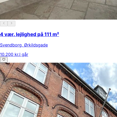
4 vær. lejlighed på 111 m²
Svendborg
,
Ørkildsgade
10.200 kr.
I går