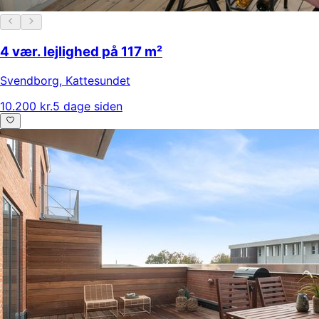
4 vær. lejlighed på 117 m²
Svendborg
,
Kattesundet
10.200 kr.
5 dage siden