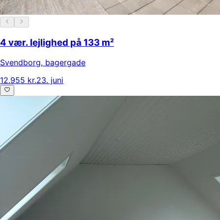
4 vær. lejlighed på 133 m²
Svendborg
,
bagergade
12.955 kr.
23. juni