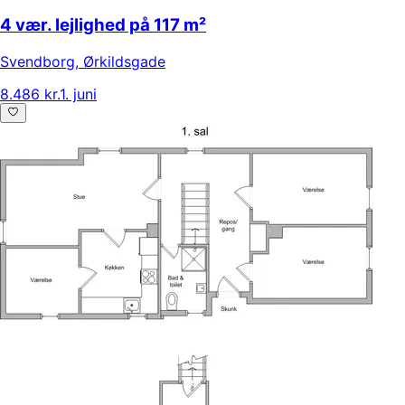
4 vær. lejlighed på 117 m²
Svendborg
,
Ørkildsgade
8.486 kr.
1. juni