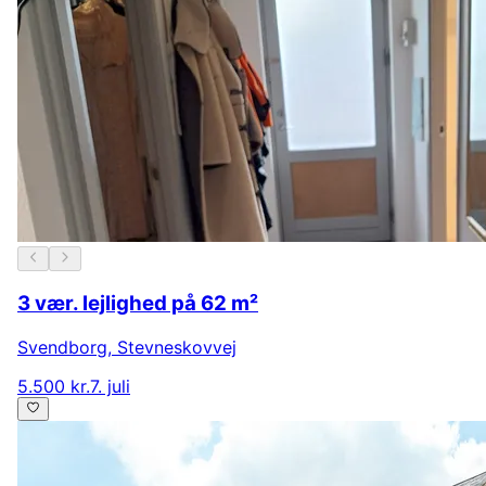
3 vær. lejlighed på 62 m²
Svendborg
,
Stevneskovvej
5.500 kr.
7. juli