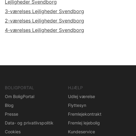
Lejligheder Svendborg
3-værelses Lejligheder Svendborg
2-værelses Lejligheder Svendborg
4-værelses Lejligheder Svendborg
BOLIGPORTAL
HJÆLP
Om BoligPortal
Udlej værelse
Blog
Flyttesyn
Presse
Fremlejekontrakt
Data- og privatlivspolitik
Fremlej lejebolig
Cookies
Kundeservice