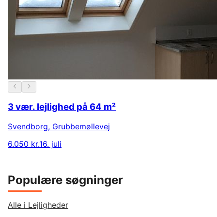
3 vær. lejlighed på 64 m²
Svendborg
,
Grubbemøllevej
6.050 kr.
16. juli
Populære søgninger
Alle i Lejligheder