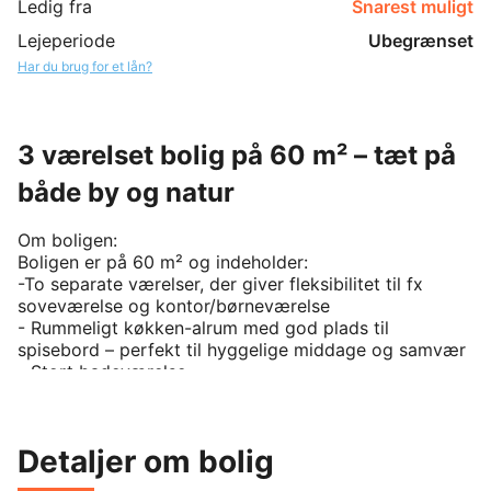
Ledig fra
Snarest muligt
Lejeperiode
Ubegrænset
Har du brug for et lån?
3 værelset bolig på 60 m² – tæt på
både by og natur
Om boligen:

Boligen er på 60 m² og indeholder:

-To separate værelser, der giver fleksibilitet til fx 
soveværelse og kontor/børneværelse

- Rummeligt køkken-alrum med god plads til 
spisebord – perfekt til hyggelige middage og samvær

- Stort badeværelse

- Egen overdækket terrasse, hvor man kan nyde både 
morgenkaffen og de lune sommeraftener uanset vejret

- Adgang til fælles vaskeri

Detaljer om bolig
Beliggenhed: 
