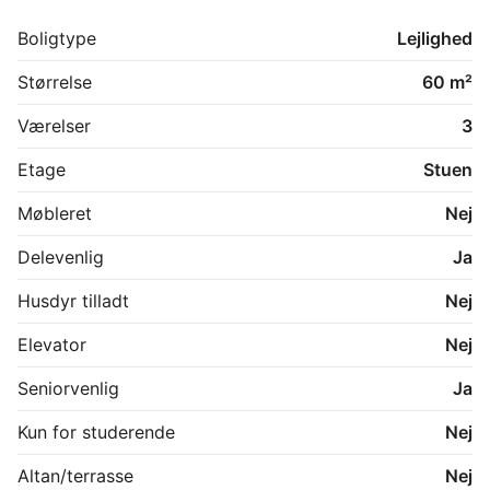
Boligen ligger ideelt placeret med kun 5 minutter til 
Svendborgs hyggelige gader, hvor du finder et rigt 
Boligtype
Lejlighed
udvalg af caféer, restauranter, specialbutikker og det 
pulserende havnemiljø. Samtidig er der blot 5 minutter 
Størrelse
60 m²
til motorvejen, hvilket gør boligen oplagt for pendlere.

Værelser
3
Praktisk:

Boligen står ledig og kan overtages med det samme.

Etage
Stuen
Kontakt mig gerne for yderligere information eller for 
Møbleret
Nej
Delevenlig
Ja
Husdyr tilladt
Nej
Elevator
Nej
Seniorvenlig
Ja
Kun for studerende
Nej
Altan/terrasse
Nej