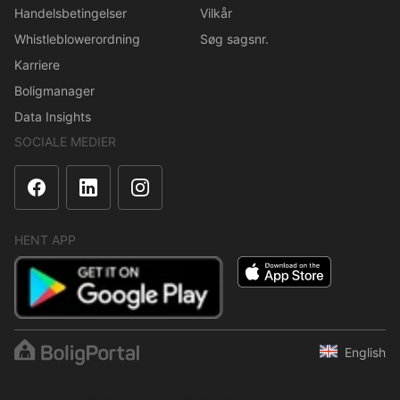
Handelsbetingelser
Vilkår
Whistleblowerordning
Søg sagsnr.
Karriere
Boligmanager
Data Insights
SOCIALE MEDIER
HENT APP
English
Indholdet er beskyttet i henhold til ophavsretsloven.