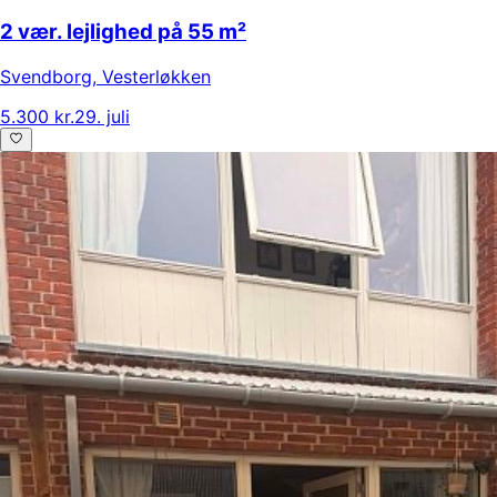
2 vær. lejlighed på 55 m²
Svendborg
,
Vesterløkken
5.300 kr.
29. juli