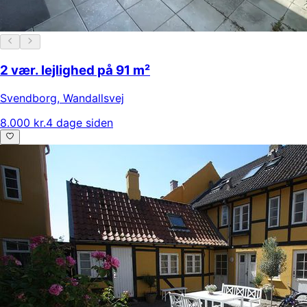
2 vær. lejlighed på 91 m²
Svendborg
,
Wandallsvej
8.000 kr.
4 dage siden