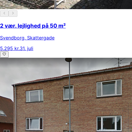
2 vær. lejlighed på 50 m²
Svendborg
,
Skattergade
5.295 kr.
31. juli