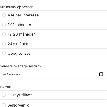
Minimums lejeperiode
Alle har interesse
1-11 måneder
12-23 måneder
24+ måneder
Ubegrænset
Seneste overtagelsesdato
Livsstil
Husdyr tilladt
Seniorvenlig