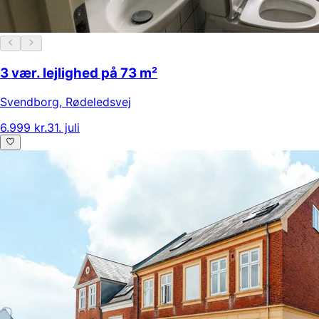
3 vær. lejlighed på 73 m²
Svendborg
,
Rødeledsvej
6.999 kr.
31. juli