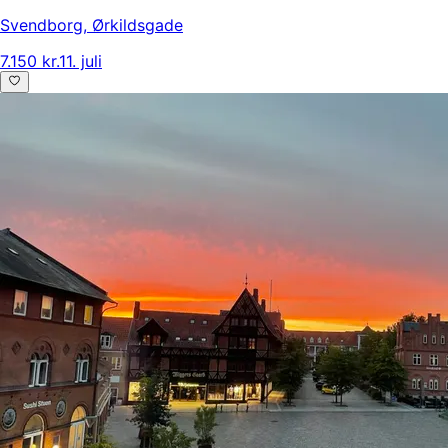
Svendborg
,
Ørkildsgade
7.150 kr.
11. juli