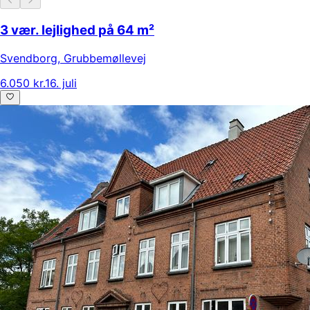
3 vær. lejlighed på 64 m²
Svendborg
,
Grubbemøllevej
6.050 kr.
16. juli