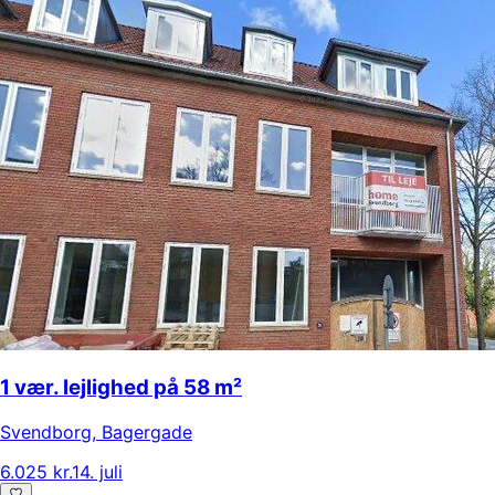
1 vær. lejlighed på 58 m²
Svendborg
,
Bagergade
6.025 kr.
14. juli