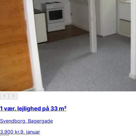
1 vær. lejlighed på 33 m²
Svendborg
,
Bagergade
3.900 kr.
9. januar