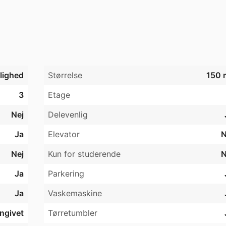
des efter aftale med ejer . 

 lign er,og bliver ikke tilladt. 

udbetalt husleje. 

jlighed
Størrelse
150 
 par, som passer ind i vores dejlige community. 

ab i ejendommen. 

3
Etage
Nej
Delevenlig
Ja
Elevator
N
Nej
Kun for studerende
N
Ja
Parkering
Ja
Vaskemaskine
angivet
Tørretumbler