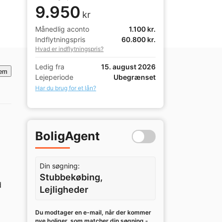
9.950
kr
Månedlig aconto
1.100 kr.
Indflytningspris
60.800 kr.
Hvad er indflytningspris?
Ledig fra
15. august 2026
em
Lejeperiode
Ubegrænset
Har du brug for et lån?
BoligAgent
Din søgning:
Stubbekøbing,
 
Lejligheder
Du modtager en e-mail, når der kommer
nye boliger, som matcher din søgning -