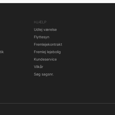
HJÆLP
Udlej værelse
Flyttesyn
Fremlejekontrakt
tik
Fremlej lejebolig
Kundeservice
Vilkår
Søg sagsnr.