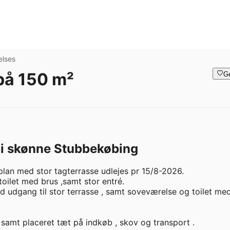
elses
 på 150 m²
G
 i skønne Stubbekøbing
lan med stor tagterrasse udlejes pr 15/8-2026. 

oilet med brus ,samt stor entré. 

d udgang til stor terrasse , samt soveværelse og toilet med
 samt placeret tæt på indkøb , skov og transport . 
