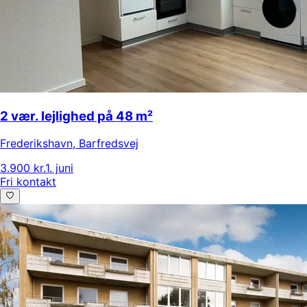
2 vær. lejlighed på 48 m²
Frederikshavn
,
Barfredsvej
3.900 kr.
1. juni
Fri kontakt