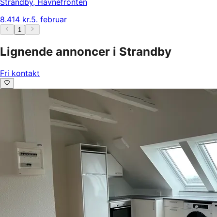
Strandby
,
Havnefronten
8.414 kr.
5. februar
1
Lignende annoncer i Strandby
Fri kontakt