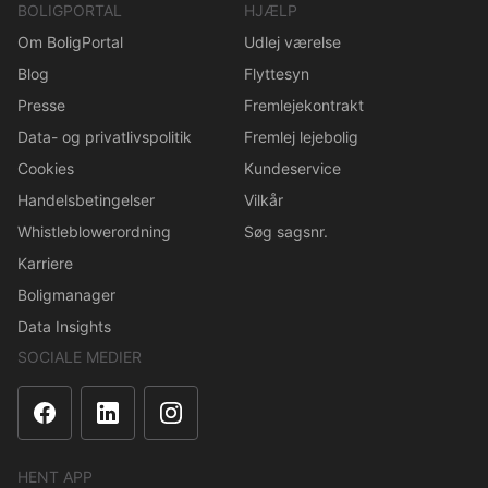
BOLIGPORTAL
HJÆLP
Om BoligPortal
Udlej værelse
Blog
Flyttesyn
Presse
Fremlejekontrakt
Data- og privatlivspolitik
Fremlej lejebolig
Cookies
Kundeservice
Handelsbetingelser
Vilkår
Whistleblowerordning
Søg sagsnr.
Karriere
Boligmanager
Data Insights
SOCIALE MEDIER
HENT APP