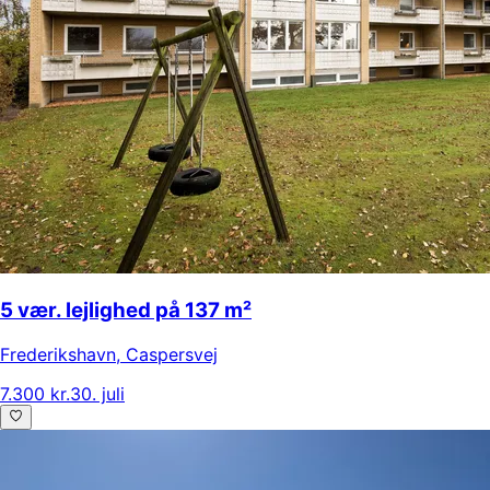
5 vær. lejlighed på 137 m²
Frederikshavn
,
Caspersvej
7.300 kr.
30. juli