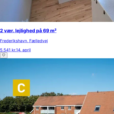
2 vær. lejlighed på 69 m²
Frederikshavn
,
Fælledvej
5.541 kr.
14. april