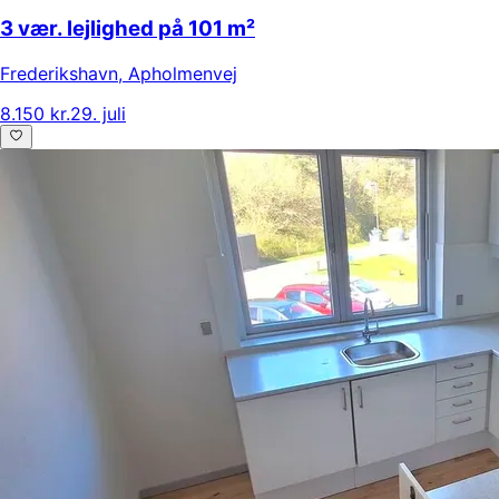
3 vær. lejlighed på 101 m²
Frederikshavn
,
Apholmenvej
8.150 kr.
29. juli