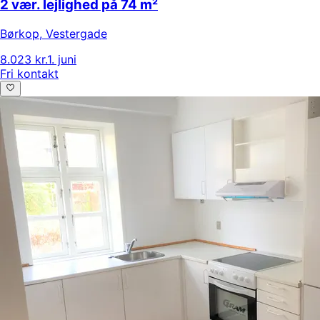
2 vær. lejlighed på 74 m²
Børkop
,
Vestergade
8.023 kr.
1. juni
Fri kontakt