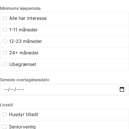
Minimums lejeperiode
Alle har interesse
1-11 måneder
12-23 måneder
24+ måneder
Ubegrænset
Seneste overtagelsesdato
Livsstil
Husdyr tilladt
Seniorvenlig