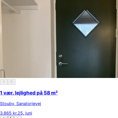
1 vær. lejlighed på 58 m²
Stouby
,
Sanatorievej
3.865 kr.
25. juni