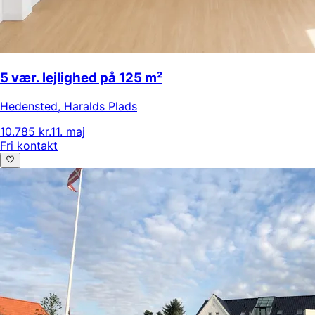
5 vær. lejlighed på 125 m²
Hedensted
,
Haralds Plads
10.785 kr.
11. maj
Fri kontakt