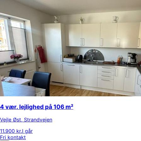
4 vær. lejlighed på 106 m²
Vejle Øst
,
Strandvejen
11.900 kr.
I går
Fri kontakt