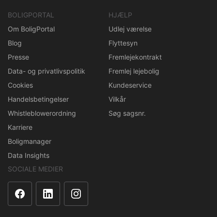
BOLIGPORTAL
HJÆLP
Om BoligPortal
Udlej værelse
Blog
Flyttesyn
Presse
Fremlejekontrakt
Data- og privatlivspolitik
Fremlej lejebolig
Cookies
Kundeservice
Handelsbetingelser
Vilkår
Whistleblowerordning
Søg sagsnr.
Karriere
Boligmanager
Data Insights
SOCIALE MEDIER