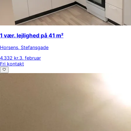
1 vær. lejlighed på 41 m²
Horsens
,
Stefansgade
4.332 kr.
3. februar
Fri kontakt