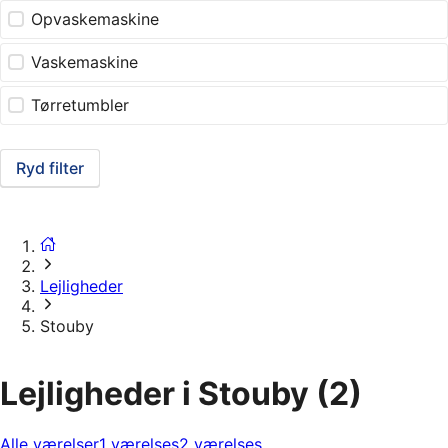
Opvaskemaskine
Vaskemaskine
Tørretumbler
Ryd filter
Lejligheder
Stouby
Lejligheder i Stouby
(2)
Alle værelser
1 værelses
2 værelses