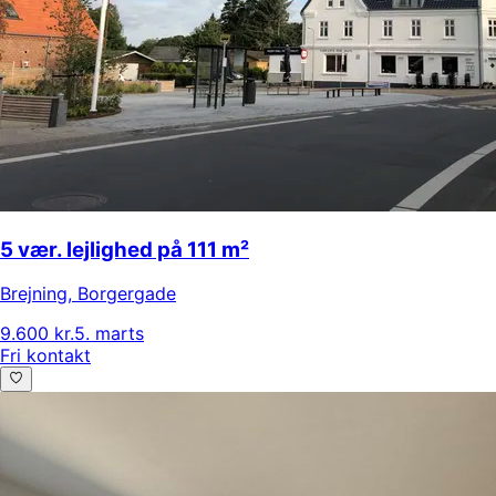
5 vær. lejlighed på 111 m²
Brejning
,
Borgergade
9.600 kr.
5. marts
Fri kontakt