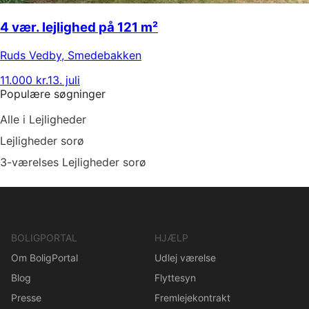
4 vær. lejlighed på 121 m²
Ruds Vedby
,
Smedebakken
11.000 kr.
13. juli
Populære søgninger
Alle i Lejligheder
Lejligheder sorø
3-værelses Lejligheder sorø
BOLIGPORTAL
HJÆLP
Om BoligPortal
Udlej værelse
Blog
Flyttesyn
Presse
Fremlejekontrakt