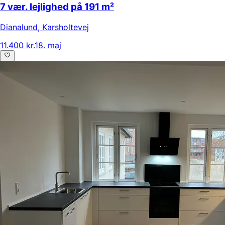
7 vær. lejlighed på 191 m²
Dianalund
,
Karsholtevej
11.400 kr.
18. maj