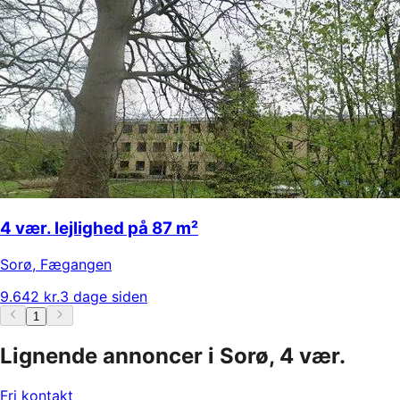
4 vær. lejlighed på 87 m²
Sorø
,
Fægangen
9.642 kr.
3 dage siden
1
Lignende annoncer i Sorø, 4 vær.
Fri kontakt