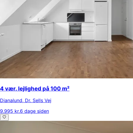
4 vær. lejlighed på 100 m²
Dianalund
,
Dr. Sells Vej
9.995 kr.
6 dage siden