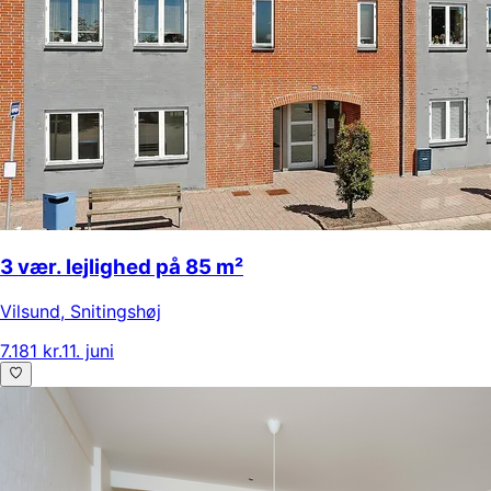
3 vær. lejlighed på 85 m²
Vilsund
,
Snitingshøj
7.181 kr.
11. juni