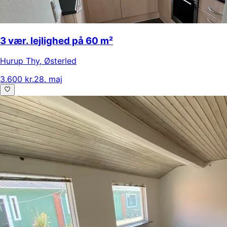
3 vær. lejlighed på 60 m²
Hurup Thy
,
Østerled
3.600 kr.
28. maj