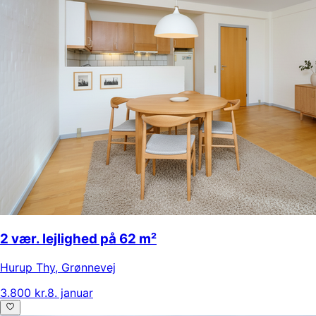
2 vær. lejlighed på 62 m²
Hurup Thy
,
Grønnevej
3.800 kr.
8. januar