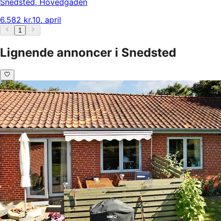
Snedsted
,
Hovedgaden
6.582 kr.
10. april
1
Lignende annoncer i Snedsted