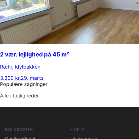
2 vær. lejlighed på 45 m²
Ræhr
,
Idylbakken
3.300 kr.
29. marts
Populære søgninger
Alle i Lejligheder
BOLIGPORTAL
HJÆLP
Om BoligPortal
Udlej værelse