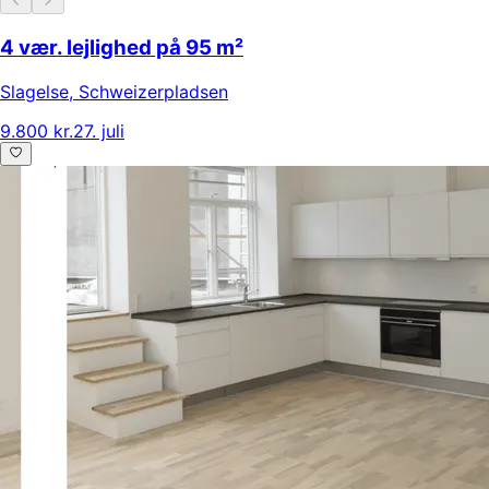
4 vær. lejlighed på 95 m²
Slagelse
,
Schweizerpladsen
9.800 kr.
27. juli