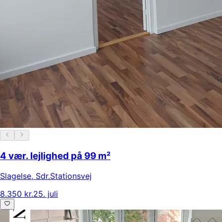
4 vær. lejlighed på 99 m²
Slagelse
,
Sdr.Stationsvej
8.350 kr.
25. juli