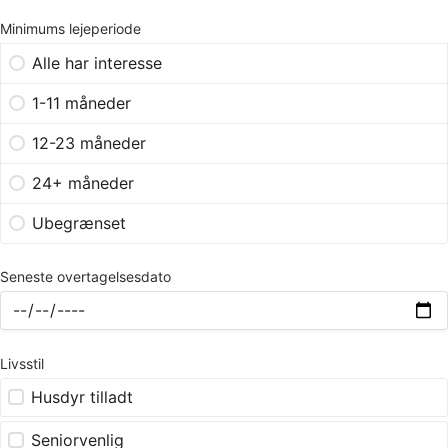
Minimums lejeperiode
Alle har interesse
1-11 måneder
12-23 måneder
24+ måneder
Ubegrænset
Seneste overtagelsesdato
Livsstil
Husdyr tilladt
Seniorvenlig