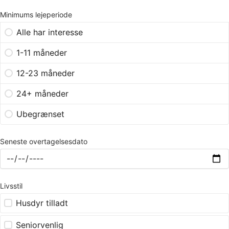
Minimums lejeperiode
Alle har interesse
1-11 måneder
12-23 måneder
24+ måneder
Ubegrænset
Seneste overtagelsesdato
Livsstil
Husdyr tilladt
Seniorvenlig