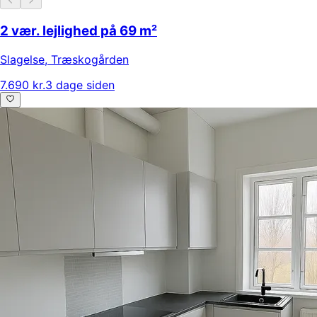
2 vær. lejlighed på 69 m²
Slagelse
,
Træskogården
7.690 kr.
3 dage siden