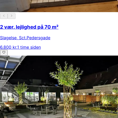
2 vær. lejlighed på 70 m²
Slagelse
,
Sct.Pedersgade
6.800 kr.
1 time siden