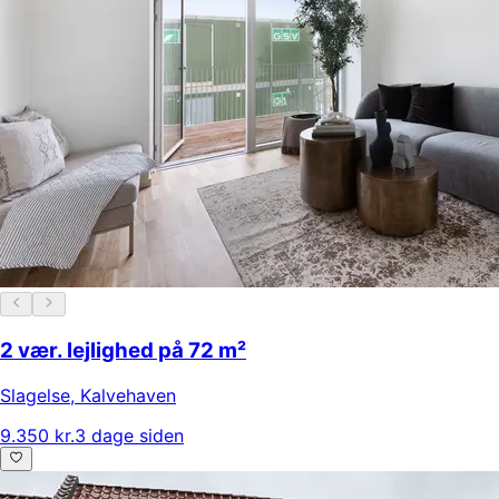
2 vær. lejlighed på 72 m²
Slagelse
,
Kalvehaven
9.350 kr.
3 dage siden