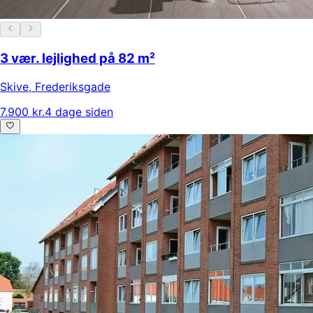
3 vær. lejlighed på 82 m²
Skive
,
Frederiksgade
7.900 kr.
4 dage siden