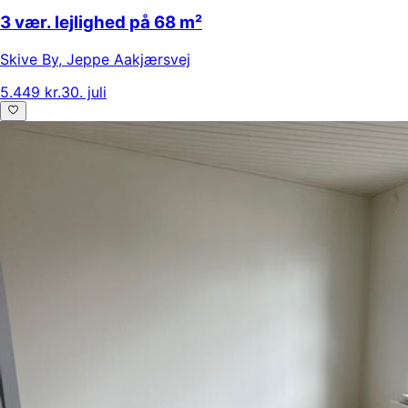
3 vær. lejlighed på 68 m²
Skive By
,
Jeppe Aakjærsvej
5.449 kr.
30. juli