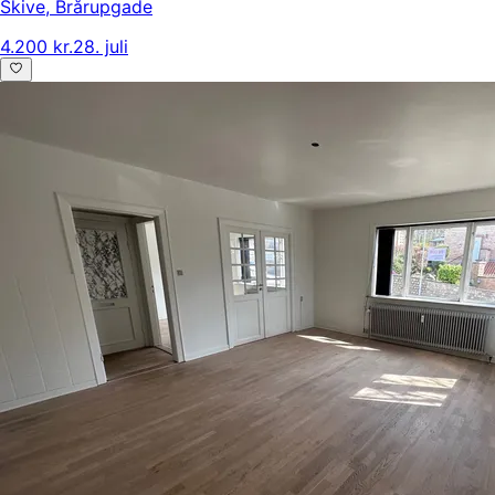
Skive
,
Brårupgade
4.200 kr.
28. juli