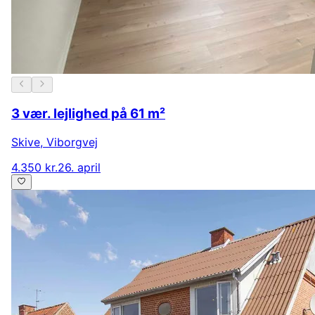
3 vær. lejlighed på 61 m²
Skive
,
Viborgvej
4.350 kr.
26. april