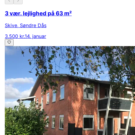
3 vær. lejlighed på 63 m²
Skive
,
Søndre Dås
3.500 kr.
14. januar