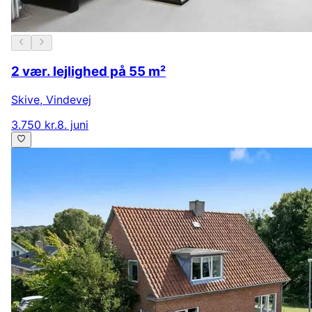
2 vær. lejlighed på 55 m²
Skive
,
Vindevej
3.750 kr.
8. juni