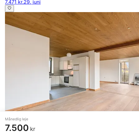
7.471 kr.
29. juni
Månedlig leje
7.500
kr