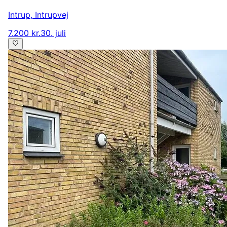
Intrup
,
Intrupvej
7.200 kr.
30. juli