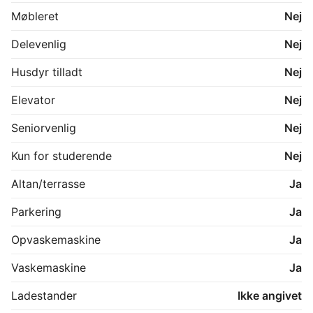
vandafledning, på ialt kr. 1.200,- samme med huslejen.

Møbleret
Nej
Lejer tilmeldes selvstændigt hos forsyningsværket på 
Delevenlig
Nej
Husdyr tilladt
Nej
Elevator
Nej
Seniorvenlig
Nej
Kun for studerende
Nej
Altan/terrasse
Ja
Parkering
Ja
Opvaskemaskine
Ja
Vaskemaskine
Ja
Ladestander
Ikke angivet