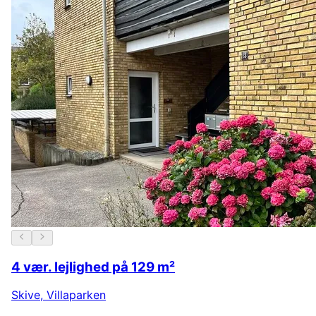
4 vær. lejlighed på 129 m²
Skive
,
Villaparken