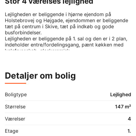
Stor 4 værelses lejlighed
Lejligheden er beliggende i hjørne ejendom på 
Holstebrovej og Højgade, ejendommen er beliggende 
tæt på centrum i Skive, tæt på indkøb og gode 
busforbindelser.

Lejligheden er beliggende på 1. sal og den er i 2 plan, 
indeholder entre/fordelingsgang, pænt køkken med 
kølefryseskab, glaskeramisk 

kogeplade, indbygningsovn og opvaskemaskine og 
udgang til en dejlig stor tagterrasse, som kun denne 
lejer har adgang til. Dejlig velindrettet stue med stort 
Detaljer om bolig
vinduesparti og masser af lysindfald. Godt værelse, 
kan evt. indrettes til soveværelse, med faste skabe. 
Dejligt badeværelse med bruseniche. 

På lejlighedens 2. etage er der en fordelingsgang med 
Boligtype
Lejlighed
skabsvæg 2 gode værelser og endnu et toilet med 
vaskemaskine og mulighed for at opsætte en 
Størrelse
147 m²
tørretumbler.

En lejlighed med masser af god plads, hvis man har 
Værelser
4
brug for det.

Lejligheden opvarmes med fjernvarme.

Etage
1.
Hver måned opkræves der aconto varme, vand og 