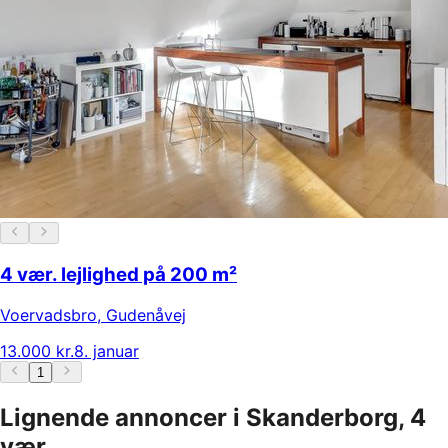
4 vær. lejlighed på 200 m²
Voervadsbro
,
Gudenåvej
13.000 kr.
8. januar
1
Lignende annoncer i Skanderborg, 4
vær.