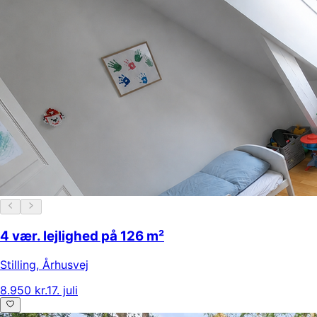
4 vær. lejlighed på 126 m²
Stilling
,
Århusvej
8.950 kr.
17. juli