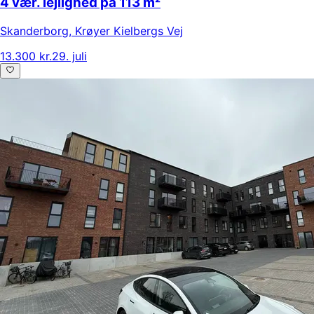
4 vær. lejlighed på 113 m²
Skanderborg
,
Krøyer Kielbergs Vej
13.300 kr.
29. juli