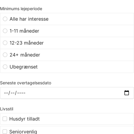
Minimums lejeperiode
Alle har interesse
1-11 måneder
12-23 måneder
24+ måneder
Ubegrænset
Seneste overtagelsesdato
Livsstil
Husdyr tilladt
Seniorvenlig