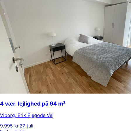
4 vær. lejlighed på 94 m²
Viborg
,
Erik Ejegods Vej
9.995 kr.
27. juli