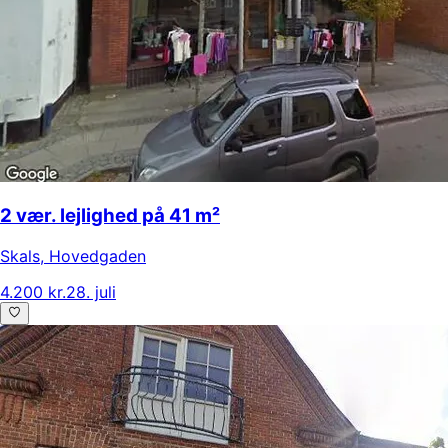
2 vær. lejlighed på 41 m²
Skals
,
Hovedgaden
4.200 kr.
28. juli