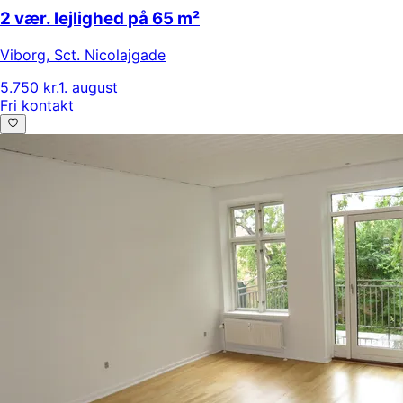
2 vær. lejlighed på 65 m²
Viborg
,
Sct. Nicolajgade
5.750 kr.
1. august
Fri kontakt