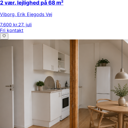
2 vær. lejlighed på 68 m²
Viborg
,
Erik Ejegods Vej
7.600 kr.
27. juli
Fri kontakt