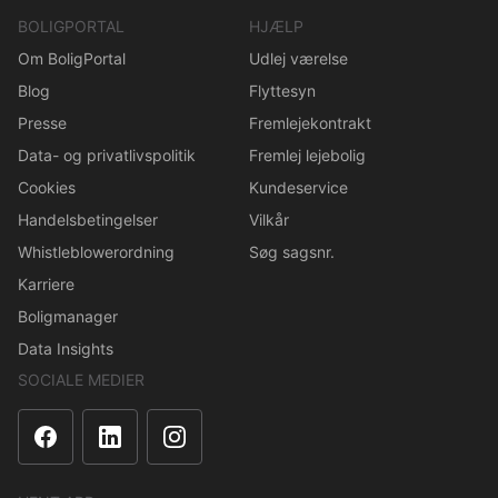
BOLIGPORTAL
HJÆLP
Om BoligPortal
Udlej værelse
Blog
Flyttesyn
Presse
Fremlejekontrakt
Data- og privatlivspolitik
Fremlej lejebolig
Cookies
Kundeservice
Handelsbetingelser
Vilkår
Whistleblowerordning
Søg sagsnr.
Karriere
Boligmanager
Data Insights
SOCIALE MEDIER