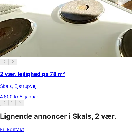
2 vær. lejlighed på 78 m²
Skals
,
Ejstrupvej
4.600 kr.
6. januar
1
Lignende annoncer i Skals, 2 vær.
Fri kontakt